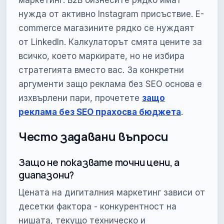
маркетинг. B2B бизнесите рядко имат
нужда от активно Instagram присъствие. E-
commerce магазините рядко се нуждаят
от LinkedIn. Калкулаторът смята цените за
всичко, което маркирате, но не избира
стратегията вместо вас. За конкретни
аргументи защо реклама без SEO основа е
изхвърлени пари, прочетете
защо
реклама без SEO прахосва бюджета
.
Често задавани въпроси
Защо не показвате точни цени, а
диапазони?
Цената на дигиталния маркетинг зависи от
десетки фактора - конкурентност на
нишата, текущо техническо и