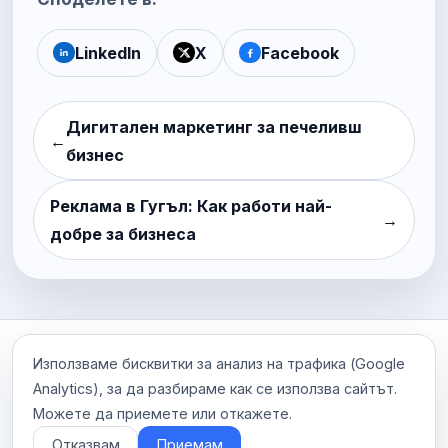
LinkedIn
X
Facebook
Дигитален маркетинг за печеливш
←
бизнес
Реклама в Гугъл: Как работи най-
→
добре за бизнеса
Използваме бисквитки за анализ на трафика (Google
X (Twitter)
LinkedIn
GitHub
YouTube
Google
RSS
Analytics), за да разбираме как се използва сайтът.
Можете да приемете или откажете.
Карта на сайта
Отказвам
Приемам