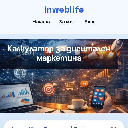
inweblife
Начало
За мен
Блог
Калкулатор за дигитален
маркетинг