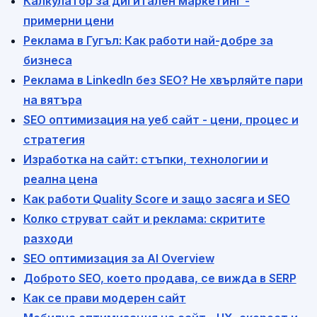
Калкулатор за дигитален маркетинг -
примерни цени
Реклама в Гугъл: Как работи най-добре за
бизнеса
Реклама в LinkedIn без SEO? Не хвърляйте пари
на вятъра
SEO оптимизация на уеб сайт - цени, процес и
стратегия
Изработка на сайт: стъпки, технологии и
реална цена
Как работи Quality Score и защо засяга и SEO
Колко струват сайт и реклама: скритите
разходи
SEO оптимизация за AI Overview
Доброто SEO, което продава, се вижда в SERP
Как се прави модерен сайт