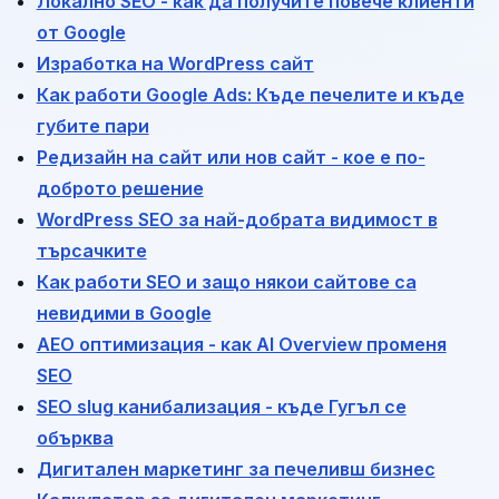
Локално SEO - как да получите повече клиенти
от Google
Изработка на WordPress сайт
Как работи Google Ads: Къде печелите и къде
губите пари
Редизайн на сайт или нов сайт - кое е по-
доброто решение
WordPress SEO за най-добрата видимост в
търсачките
Как работи SEO и защо някои сайтове са
невидими в Google
AEO оптимизация - как AI Overview променя
SEO
SEO slug канибализация - къде Гугъл се
обърква
Дигитален маркетинг за печеливш бизнес