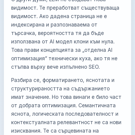
видимост. Те преработват съществуваща
видимост. Ако дадена страница не е
индексирана и разпознаваема от
търсачка, вероятността тя да бъде
използвана от AI модел клони към нула.
Това прави концепцията за „отделна AI
оптимизация” технически куха, ако тя не
стъпва върху вече изпълнено SEO.
Разбира се, форматирането, яснотата и
структурираността на съдържанието
имат значение. Но това винаги е било част
от добрата оптимизация. Семантичната
яснота, логическата последователност и
контекстуалната релевантност не са нови
изисквания. Те са сърцевината на