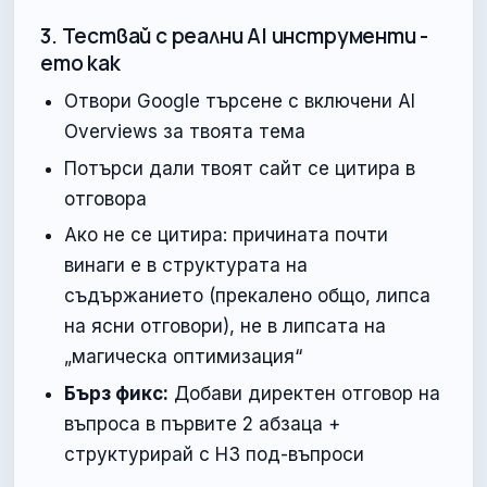
3. Тествай с реални AI инструменти -
ето как
Отвори Google търсене с включени AI
Overviews за твоята тема
Потърси дали твоят сайт се цитира в
отговора
Ако не се цитира: причината почти
винаги е в структурата на
съдържанието (прекалено общо, липса
на ясни отговори), не в липсата на
„магическа оптимизация“
Бърз фикс:
Добави директен отговор на
въпроса в първите 2 абзаца +
структурирай с H3 под-въпроси