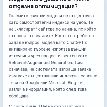
отделна оптимизация?
Големите езикови модели не съществуват
като самостоятелни индекси на уеба. Те
не „класират” сайтове по начина, по който
го правят търсачките. Когато потребител
зададе въпрос, модел като ChatGPT с
активирано търсене използва външни
източници чрез процес, известен като
Retrieval-Augmented Generation. Това
означава, че системата изпраща заявка
към вече съществуващи индекси - основно
тези на Google или Microsoft Bing - и
извлича информация, която след това
обобщава.
С други думи, LLM не създават нова