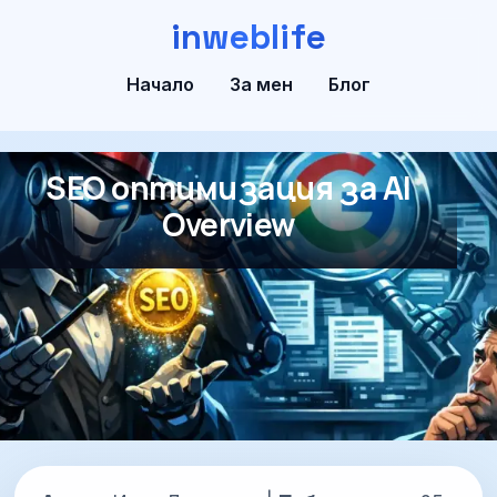
inweblife
Начало
За мен
Блог
SEO оптимизация за AI
Overview