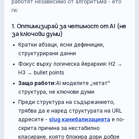
работят независимо от алгоритъма - ето
ги:
1. Оптимизирай за четимост от AI (не
за ключови думи)
Кратки абзаци, ясни дефиниции,
структурирани данни
Фокус върху логическа йерархия: H2 →
H3 → bullet points
Защо работи:
AI моделите „четат“
структура, не ключови думи
Преди структура на съдържанието,
трябва да е наред структурата на URL
адресите -
slug канибализацията
е по-
скрита причина за нестабилно
класиране, която блокира дори добре