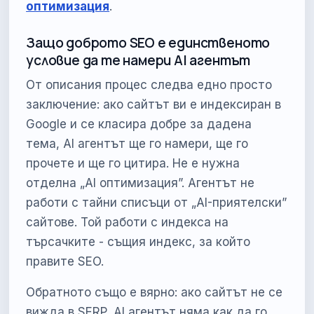
оптимизация
.
Защо доброто SEO е единственото
условие да те намери AI агентът
От описания процес следва едно просто
заключение: ако сайтът ви е индексиран в
Google и се класира добре за дадена
тема, AI агентът ще го намери, ще го
прочете и ще го цитира. Не е нужна
отделна „AI оптимизация”. Агентът не
работи с тайни списъци от „AI-приятелски”
сайтове. Той работи с индекса на
търсачките - същия индекс, за който
правите SEO.
Обратното също е вярно: ако сайтът не се
вижда в SERP, AI агентът няма как да го