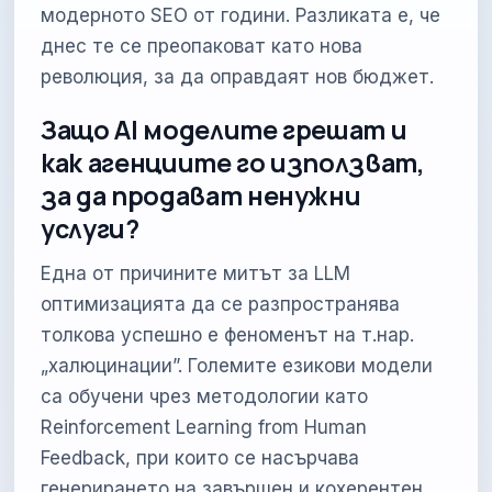
модерното SEO от години. Разликата е, че
днес те се преопаковат като нова
революция, за да оправдаят нов бюджет.
Защо AI моделите грешат и
как агенциите го използват,
за да продават ненужни
услуги?
Една от причините митът за LLM
оптимизацията да се разпространява
толкова успешно е феноменът на т.нар.
„халюцинации”. Големите езикови модели
са обучени чрез методологии като
Reinforcement Learning from Human
Feedback, при които се насърчава
генерирането на завършен и кохерентен