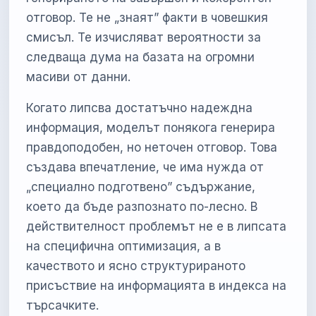
отговор. Те не „знаят” факти в човешкия
смисъл. Те изчисляват вероятности за
следваща дума на базата на огромни
масиви от данни.
Когато липсва достатъчно надеждна
информация, моделът понякога генерира
правдоподобен, но неточен отговор. Това
създава впечатление, че има нужда от
„специално подготвено” съдържание,
което да бъде разпознато по-лесно. В
действителност проблемът не е в липсата
на специфична оптимизация, а в
качеството и ясно структурираното
присъствие на информацията в индекса на
търсачките.