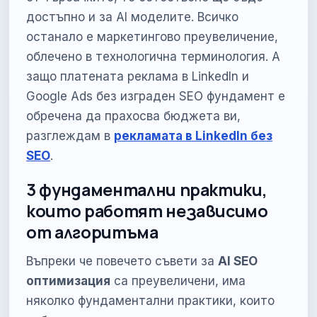
достъпно и за AI моделите. Всичко
останало е маркетингово преувеличение,
облечено в технологична терминология. А
защо платената реклама в LinkedIn и
Google Ads без изграден SEO фундамент е
обречена да прахосва бюджета ви,
разглеждам в
рекламата в LinkedIn без
SEO
.
3 фундаментални практики,
които работят независимо
от алгоритъма
Въпреки че повечето съвети за
AI SEO
оптимизация
са преувеличени, има
няколко фундаментални практики, които