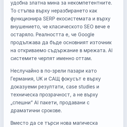
удобна златна мина за некомпетентните.
То стъпва върху неразбирането как
функционира SERP екосистемата и върху
внушението, че класическото SEO вече е
остаряло. Реалността е, че Google
продължава да бъде основният източник
на откриваемо съдържание в мрежата. AI
системите черпят именно оттам.
Неслучайно в по-зрели пазари като
Германия, UK и САЩ фокусът е върху
доказуеми резултати, case studies и
техническа прозрачност, а не върху
„спешни” AI пакети, продавани с
драматични срокове.
Вместо да се търси нова магическа