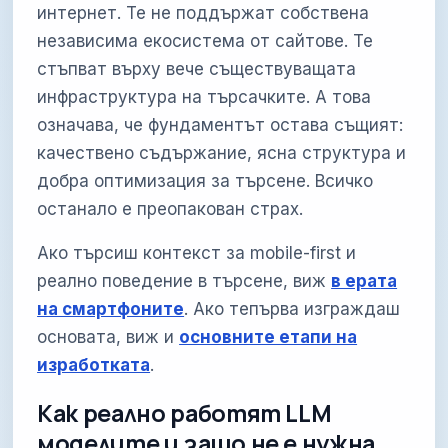
интернет. Те не поддържат собствена
независима екосистема от сайтове. Те
стъпват върху вече съществуващата
инфраструктура на търсачките. А това
означава, че фундаментът остава същият:
качествено съдържание, ясна структура и
добра оптимизация за търсене. Всичко
останало е преопакован страх.
Ако търсиш контекст за mobile-first и
реално поведение в търсене, виж
в ерата
на смартфоните
. Ако тепърва изграждаш
основата, виж и
основните етапи на
изработката
.
Как реално работят LLM
моделите и защо не е нужна