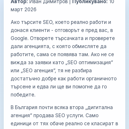
Автор:
Иван Димитров |
Публикувано:
10
март 2026
Ако търсите SEO, което реално работи и
донася клиенти - отговорът е пред вас, в
Google. Отворете търсачката и проверете
дали агенцията, с която обмисляте да
работите, сама се появява там. Ако не се
вижда за заявки като „SEO оптимизация”
или „SEO агенция”, тя не разбира
достатъчно добре как работи органичното
търсене и едва ли ще ви помогне да го
победите.
В България почти всяка втора „дигитална
агенция” продава SEO услуги. Само
единици от тях обаче реално се класират в