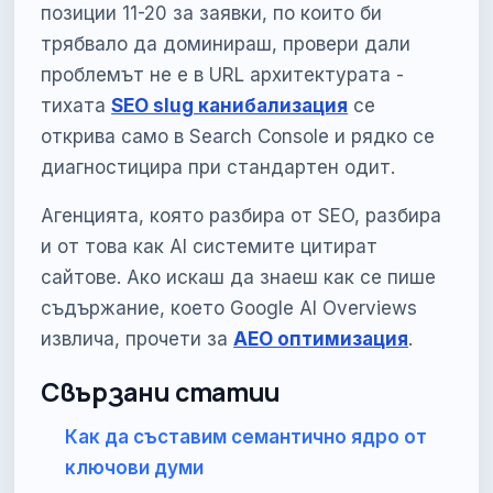
позиции 11-20 за заявки, по които би
трябвало да доминираш, провери дали
проблемът не е в URL архитектурата -
тихата
SEO slug канибализация
се
открива само в Search Console и рядко се
диагностицира при стандартен одит.
Агенцията, която разбира от SEO, разбира
и от това как AI системите цитират
сайтове. Ако искаш да знаеш как се пише
съдържание, което Google AI Overviews
извлича, прочети за
AEO оптимизация
.
Свързани статии
Как да съставим семантично ядро от
ключови думи