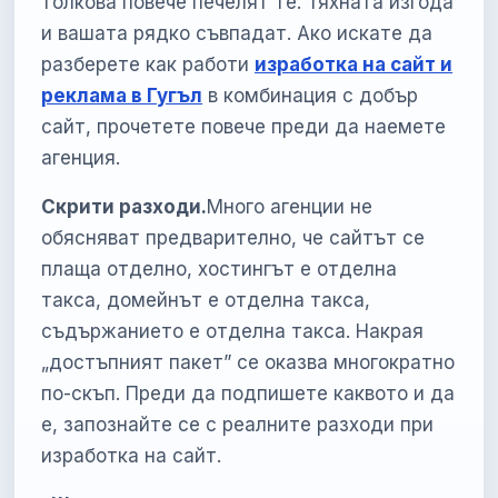
толкова повече печелят те. Тяхната изгода
и вашата рядко съвпадат. Ако искате да
разберете как работи
изработка на сайт и
реклама в Гугъл
в комбинация с добър
сайт, прочетете повече преди да наемете
агенция.
Скрити разходи.
Много агенции не
обясняват предварително, че сайтът се
плаща отделно, хостингът е отделна
такса, домейнът е отделна такса,
съдържанието е отделна такса. Накрая
„достъпният пакет” се оказва многократно
по-скъп. Преди да подпишете каквото и да
е, запознайте се с реалните разходи при
изработка на сайт.