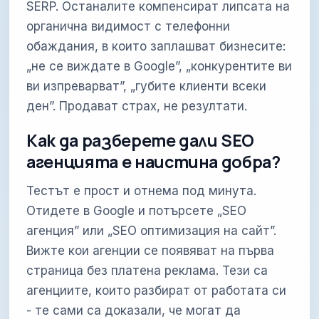
SERP. Останалите компенсират липсата на
органична видимост с телефонни
обаждания, в които заплашват бизнесите:
„не се виждате в Google”, „конкурентите ви
ви изпреварват”, „губите клиенти всеки
ден”. Продават страх, не резултати.
Как да разберете дали SEO
агенцията е наистина добра?
Тестът е прост и отнема под минута.
Отидете в Google и потърсете „SEO
агенция” или „SEO оптимизация на сайт”.
Вижте кои агенции се появяват на първа
страница без платена реклама. Тези са
агенциите, които разбират от работата си
- те сами са доказали, че могат да