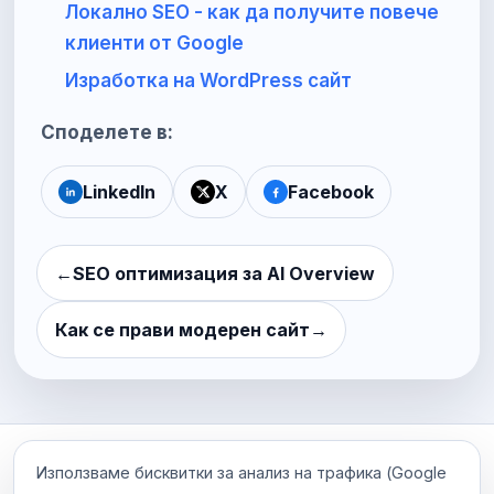
Локално SEO - как да получите повече
клиенти от Google
Изработка на WordPress сайт
Споделете в:
LinkedIn
X
Facebook
←
SEO оптимизация за AI Overview
Как се прави модерен сайт
→
Използваме бисквитки за анализ на трафика (Google
X (Twitter)
LinkedIn
GitHub
YouTube
Google
RSS