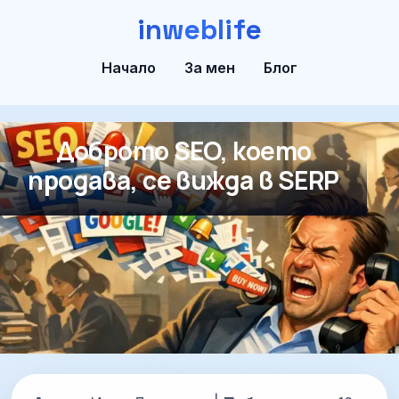
inweblife
Начало
За мен
Блог
Доброто SEO, което
продава, се вижда в SERP