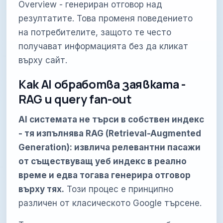
Overview - генериран отговор над
резултатите. Това променя поведението
на потребителите, защото те често
получават информацията без да кликат
върху сайт.
Как AI обработва заявката -
RAG и query fan-out
AI системата не търси в собствен индекс
- тя изпълнява RAG (Retrieval-Augmented
Generation): извлича релевантни пасажи
от съществуващ уеб индекс в реално
време и едва тогава генерира отговор
върху тях.
Този процес е принципно
различен от класическото Google търсене.