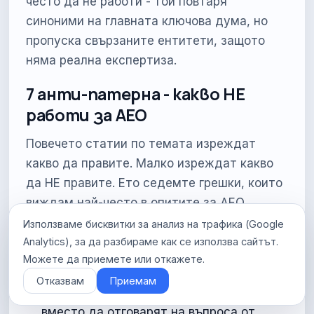
често да не работи - той повтаря
синоними на главната ключова дума, но
пропуска свързаните ентитети, защото
няма реална експертиза.
7 анти-патерна - какво НЕ
работи за AEO
Повечето статии по темата изреждат
какво да правите. Малко изреждат какво
да НЕ правите. Ето седемте грешки, които
виждам най-често в опитите за AEO
оптимизация и които правят
Използваме бисквитки за анализ на трафика (Google
съдържанието невидимо за AI Overviews.
Analytics), за да разбираме как се използва сайтът.
Можете да приемете или откажете.
Дълги интрота без отговор.
Параграфи,
Отказвам
Приемам
които обясняват "защо темата е важна"
вместо да отговарят на въпроса от