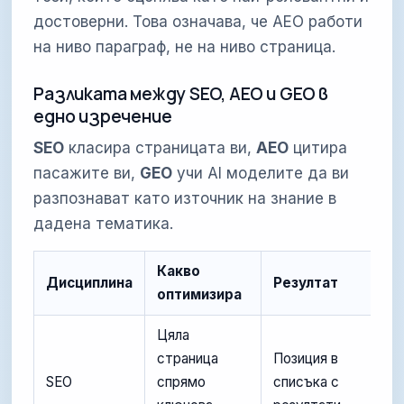
достоверни. Това означава, че AEO работи
на ниво параграф, не на ниво страница.
Разликата между SEO, AEO и GEO в
едно изречение
SEO
класира страницата ви,
AEO
цитира
пасажите ви,
GEO
учи AI моделите да ви
разпознават като източник на знание в
дадена тематика.
Какво
Дисциплина
Резултат
оптимизира
Цяла
страница
Позиция в
SEO
спрямо
списъка с