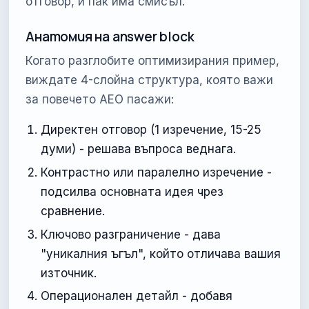
отговор, и пак има смисъл.
Анатомия на answer block
Когато разглобите оптимизирания пример,
виждате 4-слойна структура, която важи
за повечето AEO пасажи:
Директен отговор (1 изречение, 15-25
думи) - решава въпроса веднага.
Контрастно или паралелно изречение -
подсилва основната идея чрез
сравнение.
Ключово разграничение - дава
"уникалния ъгъл", който отличава вашия
източник.
Операционален детайл - добавя