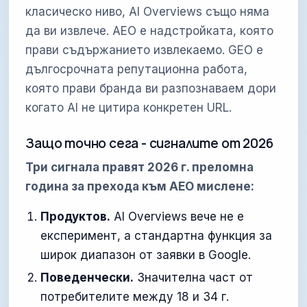
класическо ниво, AI Overviews също няма
да ви извлече. AEO е надстройката, която
прави съдържанието извлекаемо. GEO е
дългосрочната репутационна работа,
която прави бранда ви разпознаваем дори
когато AI не цитира конкретен URL.
Защо точно сега - сигналите от 2026
Три сигнала правят 2026 г. преломна
година за прехода към AEO мислене:
Продуктов.
AI Overviews вече не е
експеримент, а стандартна функция за
широк диапазон от заявки в Google.
Поведенчески.
Значителна част от
потребителите между 18 и 34 г.