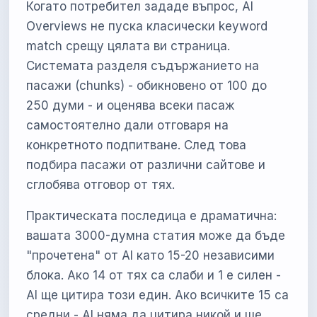
Когато потребител зададе въпрос, AI
Overviews не пуска класически keyword
match срещу цялата ви страница.
Системата разделя съдържанието на
пасажи (chunks) - обикновено от 100 до
250 думи - и оценява всеки пасаж
самостоятелно дали отговаря на
конкретното подпитване. След това
подбира пасажи от различни сайтове и
сглобява отговор от тях.
Практическата последица е драматична:
вашата 3000-думна статия може да бъде
"прочетена" от AI като 15-20 независими
блока. Ако 14 от тях са слаби и 1 е силен -
AI ще цитира този един. Ако всичките 15 са
средни - AI няма да цитира никой и ще