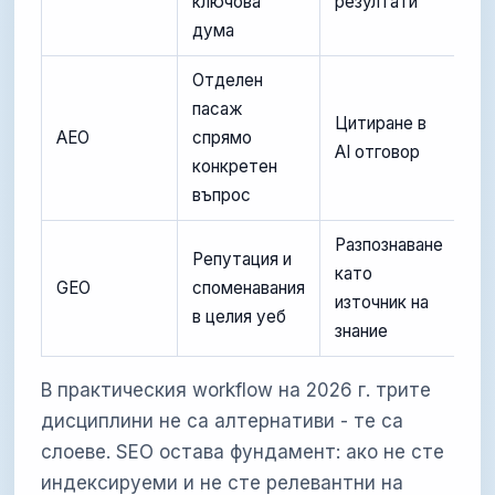
ключова
резултати
дума
Отделен
пасаж
Цитиране в
AEO
спрямо
AI отговор
конкретен
въпрос
Разпознаване
Репутация и
като
GEO
споменавания
източник на
в целия уеб
знание
В практическия workflow на 2026 г. трите
дисциплини не са алтернативи - те са
слоеве. SEO остава фундамент: ако не сте
индексируеми и не сте релевантни на