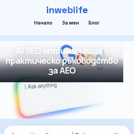
inweblife
Начало
За мен
Блог
AI SEO оптимизация -
практическо ръководство
за AEO