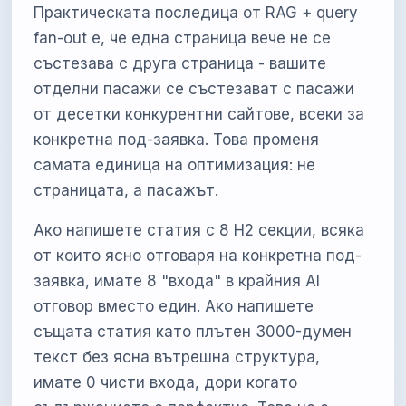
Практическата последица от RAG + query
fan-out е, че една страница вече не се
състезава с друга страница - вашите
отделни пасажи се състезават с пасажи
от десетки конкурентни сайтове, всеки за
конкретна под-заявка. Това променя
самата единица на оптимизация: не
страницата, а пасажът.
Ако напишете статия с 8 H2 секции, всяка
от които ясно отговаря на конкретна под-
заявка, имате 8 "входа" в крайния AI
отговор вместо един. Ако напишете
същата статия като плътен 3000-думен
текст без ясна вътрешна структура,
имате 0 чисти входа, дори когато