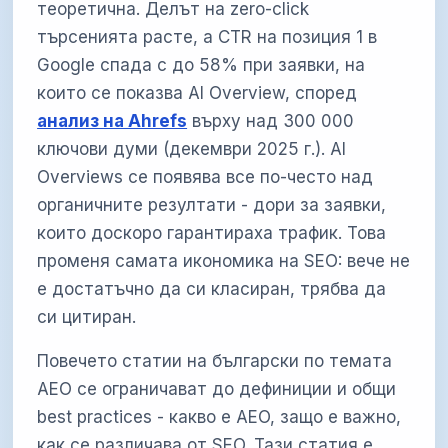
теоретична. Делът на zero-click
търсенията расте, а CTR на позиция 1 в
Google спада с до 58% при заявки, на
които се показва AI Overview, според
анализ на Ahrefs
върху над 300 000
ключови думи (декември 2025 г.). AI
Overviews се появява все по-често над
органичните резултати - дори за заявки,
които доскоро гарантираха трафик. Това
променя самата икономика на SEO: вече не
е достатъчно да си класиран, трябва да
си цитиран.
Повечето статии на български по темата
AEO се ограничават до дефиниции и общи
best practices - какво е AEO, защо е важно,
как се различава от SEO. Тази статия е