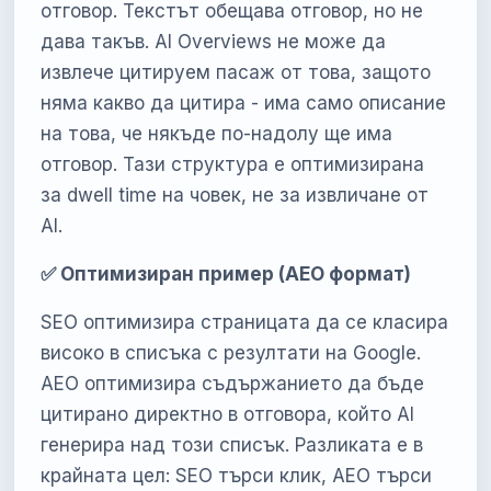
отговор. Текстът обещава отговор, но не
дава такъв. AI Overviews не може да
извлече цитируем пасаж от това, защото
няма какво да цитира - има само описание
на това, че някъде по-надолу ще има
отговор. Тази структура е оптимизирана
за dwell time на човек, не за извличане от
AI.
✅ Оптимизиран пример (AEO формат)
SEO оптимизира страницата да се класира
високо в списъка с резултати на Google.
AEO оптимизира съдържанието да бъде
цитирано директно в отговора, който AI
генерира над този списък. Разликата е в
крайната цел: SEO търси клик, AEO търси