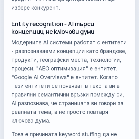
избере конкурент.
Entity recognition - AI търси
концепции, не ключови думи
Модерните AI системи работят с ентитети
- разпознаваеми концепции като брандове,
продукти, географски места, технологии,
процеси. "AEO оптимизация" е ентитет.
"Google AI Overviews" е ентитет. Когато
тези ентитети се появяват в текста ви в
правилни семантични връзки помежду си,
AI разпознава, че страницата ви говори за
реалната тема, а не просто повтаря
ключова дума.
Това е причината keyword stuffing да не