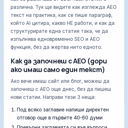
различна. Тук ще видите как изглежда AEO
текст на практика, как се пише параграф,
който AI цитира, какво НЕ работи, и как да
структурирате една статия така, че да
изпълнява едновременно SEO и AEO
функция, без да жертва нито едното.
Как да започнеш с AEO (дори
ако имаш само един текст)
Ако вече имаш сайт или блог, можеш да
започнеш с AEO още днес, без да пишеш
нови статии. Направи тези 3 неща:
Под всяко заглавие напиши директен
отговор още в първите 40-60 думи
Превърни заглавията си във въпроси