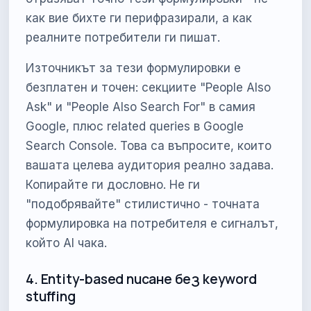
как вие бихте ги перифразирали, а как
реалните потребители ги пишат.
Източникът за тези формулировки е
безплатен и точен: секциите "People Also
Ask" и "People Also Search For" в самия
Google, плюс related queries в Google
Search Console. Това са въпросите, които
вашата целева аудитория реално задава.
Копирайте ги дословно. Не ги
"подобрявайте" стилистично - точната
формулировка на потребителя е сигналът,
който AI чака.
4. Entity-based писане без keyword
stuffing