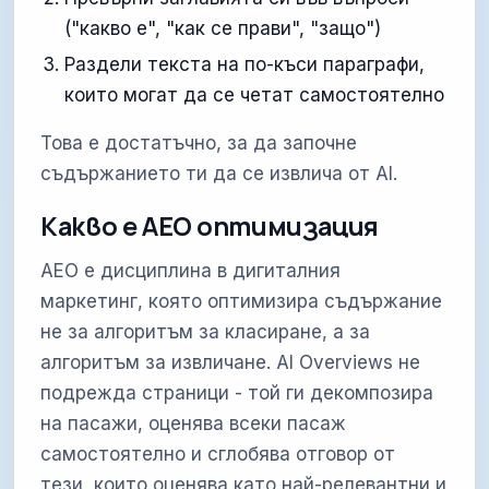
("какво е", "как се прави", "защо")
Раздели текста на по-къси параграфи,
които могат да се четат самостоятелно
Това е достатъчно, за да започне
съдържанието ти да се извлича от AI.
Какво е AEO оптимизация
AEO е дисциплина в дигиталния
маркетинг, която оптимизира съдържание
не за алгоритъм за класиране, а за
алгоритъм за извличане. AI Overviews не
подрежда страници - той ги декомпозира
на пасажи, оценява всеки пасаж
самостоятелно и сглобява отговор от
тези, които оценява като най-релевантни и