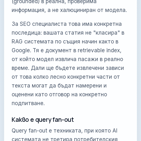
(grounded) в реална, проверима
информация, а не халюциниран от модела.
За SEO специалиста това има конкретна
последица: вашата статия не "класира" в
RAG системата по същия начин както в
Google. Тя е документ в retrievable index,
от който модел извлича пасажи в реално
време. Дали ще бъдете извлечени зависи
от това колко лесно конкретни части от
текста могат да бъдат намерени и
оценени като отговор на конкретно
подпитване.
Какво е query fan-out
Query fan-out е техниката, при която AI
системата не третира потребителския