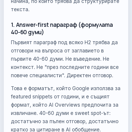
начина, по който трябва да структурирате
текста.
1. Answer-first параграф (формулата
40-60 думи)
Първият параграф под всяко H2 трябва да
отговори на въпроса от заглавието в
първите 40-60 думи. Не въведение. Не
контекст. Не "през последните години все
повече специалисти". Директен отговор.
Това е форматът, който Google използва за
featured snippets от години, и е същият
формат, който AI Overviews предпочита за
извличане. 40-60 думи е sweet spot-ът:
достатъчно за пълен отговор, достатъчно
кратко за цитиране в AI обобщение.