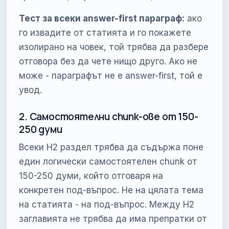
Тест за всеки answer-first параграф:
ако
го извадите от статията и го покажете
изолирано на човек, той трябва да разбере
отговора без да чете нищо друго. Ако не
може - параграфът не е answer-first, той е
увод.
2. Самостоятелни chunk-ове от 150-
250 думи
Всеки H2 раздел трябва да съдържа поне
един логически самостоятелен chunk от
150-250 думи, който отговаря на
конкретен под-въпрос. Не на цялата тема
на статията - на под-въпрос. Между H2
заглавията не трябва да има препратки от