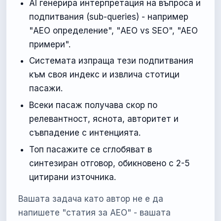
AI генерира интерпретация на въпроса и
подпитвания (sub-queries) - например
"AEO определение", "AEO vs SEO", "AEO
примери".
Системата изпраща тези подпитвания
към своя индекс и извлича стотици
пасажи.
Всеки пасаж получава скор по
релевантност, яснота, авторитет и
съвпадение с интенцията.
Топ пасажите се сглобяват в
синтезиран отговор, обикновено с 2-5
цитирани източника.
Вашата задача като автор не е да
напишете "статия за AEO" - вашата