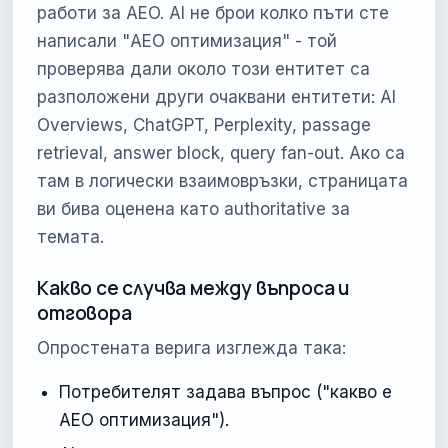
работи за AEO. AI не брои колко пъти сте
написали "AEO оптимизация" - той
проверява дали около този ентитет са
разположени други очаквани ентитети: AI
Overviews, ChatGPT, Perplexity, passage
retrieval, answer block, query fan-out. Ако са
там в логически взаимовръзки, страницата
ви бива оценена като authoritative за
темата.
Какво се случва между въпроса и
отговора
Опростената верига изглежда така:
Потребителят задава въпрос ("какво е
AEO оптимизация").