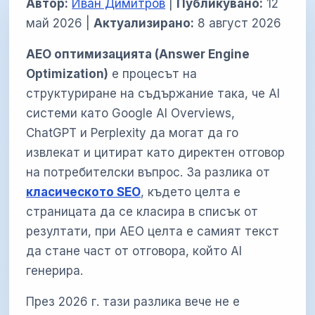
Автор:
Иван Димитров
|
Публикувано:
12
май 2026
|
Актуализирано:
8 август 2026
AEO оптимизацията (Answer Engine
Optimization)
е процесът на
структуриране на съдържание така, че AI
системи като Google AI Overviews,
ChatGPT и Perplexity да могат да го
извлекат и цитират като директен отговор
на потребителски въпрос. За разлика от
класическото SEO
, където целта е
страницата да се класира в списък от
резултати, при AEO целта е самият текст
да стане част от отговора, който AI
генерира.
През 2026 г. тази разлика вече не е