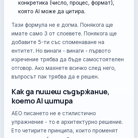
конкретика (число, процес, формат),
която AI може да цитира.
Тази формула не е догма. Понякога ще
имате само 3 от слоевете. Понякога ще
добавите 5-ти със споменаване на
ентитет. Но винаги - винаги - първото
изречение трябва да бъде самостоятелен
отговор. Ако махнете всичко след него,
въпросът пак трябва да е решен.
Как да пишеш съдържание,
което AI цитира
AEO писането не е стилистично
упражнение - то е архитектурно решение.
Ето четирите принципа, които променят