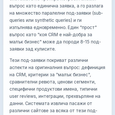
въпрос като единична заявка, а го разлага
на множество паралелни под-заявки (sub-
queries или synthetic queries) и ги
изпълнява едновременно. Един "прост"
въпрос като "коя CRM е най-добра за
малък бизнес" може да породи 8-15 под-
заявки зад кулисите.
Тези под-заявки покриват различни
аспекти на оригиналния въпрос: дефиниция
на CRM, критерии за "малък бизнес",
сравнителни ревюта, ценови сегменти,
специфични продуктови имена, типични
user reviews, интеграции, прехвърляне на
данни. Системата извлича пасажи от
различни сайтове за всяка от тези под-