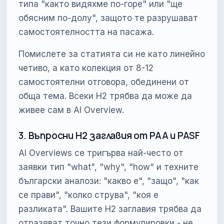
типа "както видяхме по-горе" или "ще
обясним по-долу", защото те разрушават
самостоятелността на пасажа.
Помислете за статията си не като линейно
четиво, а като колекция от 8-12
самостоятелни отговора, обединени от
обща тема. Всеки H2 трябва да може да
живее сам в AI Overview.
3. Въпросни H2 заглавия от PAA и PASF
AI Overviews се тригърва най-често от
заявки тип "what", "why", "how" и техните
български аналози: "какво е", "защо", "как
се прави", "колко струва", "коя е
разликата". Вашите H2 заглавия трябва да
отразяват точно тези формулировки - не