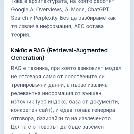
Това е архитектурата, на която работят
Google AI Overviews, AI Mode, ChatGPT
Search и Perplexity. Без да разбираме как
тя извлича информация, AEO остава
теория.
Какво е RAG (Retrieval-Augmented
Generation)
RAG е техника, при която езиковият модел
не отговаря само от собствените си
тренировъчни данни, а първо извлича
релевантна информация от външен
източник (уеб индекс, база от документи,
конкретен сайт), и едва тогава генерира
отговора, базирайки го на извлеченото.
Целта е отговорът да бъде заземен