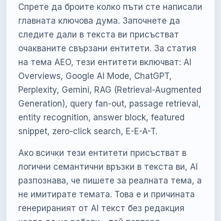
Спрете да броите колко пъти сте написали
главната ключова дума. Започнете да
следите дали в текста ви присъстват
очакваните свързани ентитети. За статия
на тема AEO, тези ентитети включват: AI
Overviews, Google AI Mode, ChatGPT,
Perplexity, Gemini, RAG (Retrieval-Augmented
Generation), query fan-out, passage retrieval,
entity recognition, answer block, featured
snippet, zero-click search, E-E-A-T.
Ако всички тези ентитети присъстват в
логични семантични връзки в текста ви, AI
разпознава, че пишете за реалната тема, а
не имитирате темата. Това е и причината
генерираният от AI текст без редакция