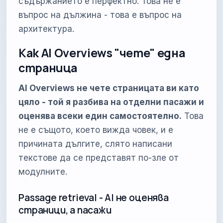
съдържанието е перфектно. Това не е
въпрос на дължина - това е въпрос на
архитектура.
Как AI Overviews "чете" една
страница
AI Overviews не чете страницата ви като
цяло - той я разбива на отделни пасажи и
оценява всеки един самостоятелно.
Това
не е същото, което вижда човек, и е
причината дългите, слято написани
текстове да се представят по-зле от
модулните.
Passage retrieval - AI не оценява
страници, а пасажи