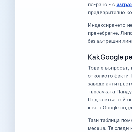
по-рано - с
изгра
предварително кой
Индексирането не
пренебрегне. Лип
без вътрешни линк
Как Google р
Това е въпросът, 
отколкото факти.
заведе антитръст
търсачката Панду
Под клетва той по
която Google подд
Тази таблица помн
месеца. Тя следи 