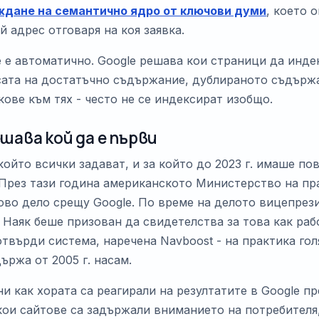
ждане на семантично ядро от ключови думи
, което 
 адрес отговаря на коя заявка.
 е автоматично. Google решава кои страници да инде
сата на достатъчно съдържание, дублираното съдърж
ове към тях - често не се индексират изобщо.
ешава кой да е първи
който всички задават, и за който до 2023 г. имаше по
 През тази година американското Министерство на п
ово дело срещу Google. По време на делото вицепрез
 Наяк беше призован да свидетелства за това как раб
твърди система, наречена Navboost - на практика гол
ържа от 2005 г. насам.
и как хората са реагирали на резултатите в Google пр
кои сайтове са задържали вниманието на потребителя,