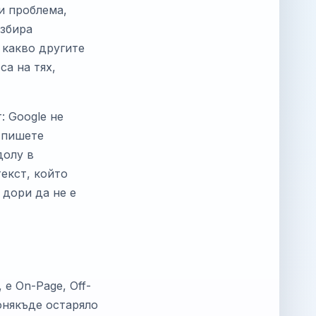
и проблема,
избира
 какво другите
са на тях,
: Google не
о пишете
долу в
екст, който
 дори да не е
е On-Page, Off-
донякъде остаряло