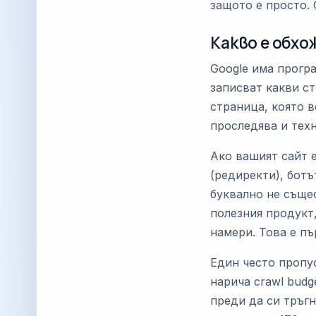
защото е просто. 
Какво е обхо
Google има прогр
записват какви с
страница, която в
проследява и тех
Ако вашият сайт 
(редиректи), ботъ
буквално не съще
полезния продукт,
намери. Това е пъ
Един често пропус
нарича crawl budg
преди да си тръгн