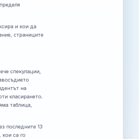
определя
ксира и кои да
ание, страниците
вече спекулации,
равосъдието
идентът на
оти класирането.
яма таблица,
ез последните 13
 кои са го