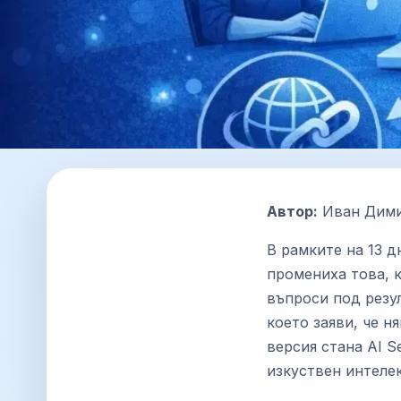
Автор:
Иван Дими
В рамките на 13 д
промениха това, к
въпроси под резу
което заяви, че н
версия стана AI S
изкуствен интеле