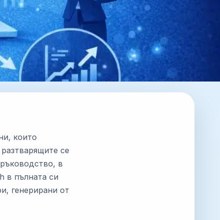
ни, които
а разтварящите се
 ръководство, в
h в пълната си
ри, генерирани от