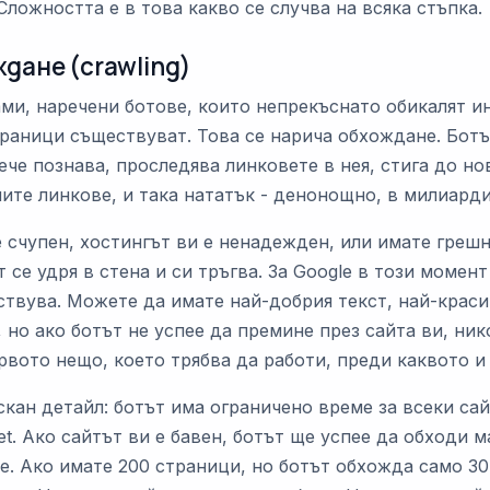
Сложността е в това какво се случва на всяка стъпка.
ждане (crawling)
ами, наречени ботове, които непрекъснато обикалят и
траници съществуват. Това се нарича обхождане. Ботъ
ече познава, проследява линковете в нея, стига до но
ните линкове, и така нататък - денонощно, в милиард
е счупен, хостингът ви е ненадежден, или имате греш
т се удря в стена и си тръгва. За Google в този момен
ствува. Можете да имате най-добрия текст, най-краси
 но ако ботът не успее да премине през сайта ви, ник
рвото нещо, което трябва да работи, преди каквото и 
кан детайл: ботът има ограничено време за всеки сай
et. Ако сайтът ви е бавен, ботът ще успее да обходи 
е. Ако имате 200 страници, но ботът обхожда само 30 