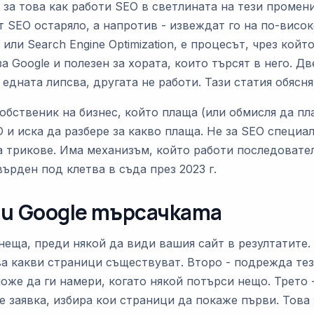
 за това как работи SEO в светлината на тези промен
 SEO остаряло, а напротив - извеждат го на по-висок
 или Search Engine Optimization, е процесът, чрез койт
а Google и полезен за хората, които търсят в него. Дв
 едната липсва, другата не работи. Тази статия обясн
собственик на бизнес, който плаща (или обмисля да пл
 и иска да разбере за какво плаща. Не за SEO специа
а трикове. Има механизъм, който работи последовател
ърден под клетва в съда през 2023 г.
ти Google търсачката
неща, преди някой да види вашия сайт в резултатите.
ва какви страници съществуват. Второ - подрежда те
може да ги намери, когато някой потърси нещо. Трето 
 заявка, избира кои страници да покаже първи. Това 