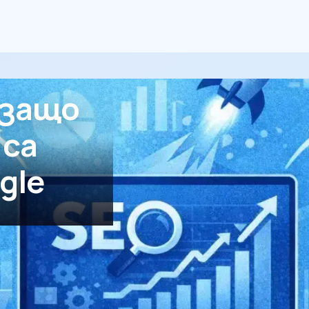
 защо
 са
gle