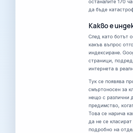
останалите 170 ча
да бъде катастроф
Какво е инде
След като ботът о
какъв въпрос отго
индексиране. Goo
страници, подреде
интернета в реалн
Тук се появява пр
смъртоносен за к
нещо с различни д
предимство, когат
Това се нарича к
да не се класират
подробно на отде