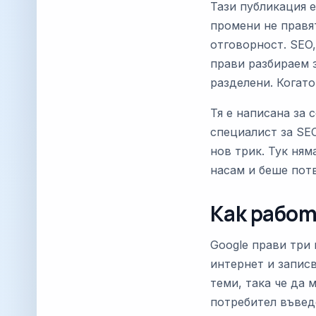
Тази публикация е
промени не правят
отговорност. SEO,
прави разбираем з
разделени. Когато
Тя е написана за 
специалист за SEO
нов трик. Тук ням
насам и беше потв
Как рабо
Google прави три 
интернет и запис
теми, така че да 
потребител въведе