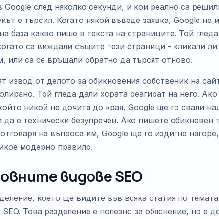
 Google след няколко секунди, и кои реално са решил
кът е търсил. Когато някой въведе заявка, Google не 
на база какво пише в текста на страниците. Той гледа
когато са виждали същите тези страници - кликали ли 
м, или са се връщали обратно да търсят отново.
т извод от делото за обикновения собственик на сайт
олирано. Той гледа дали хората реагират на него. Ак
който никой не дочита до края, Google ще го свали на
 да е технически безупречен. Ако пишете обикновен т
отговаря на въпроса им, Google ще го издигне нагоре,
икое модерно правило.
новните видове SEO
еление, което ще видите във всяка статия по темата, 
 SEO. Това разделение е полезно за обяснение, но е 