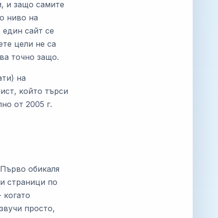
и, и защо самите
о ниво на
о един сайт се
ете цели не са
ява точно защо.
ати) на
лист, който търси
но от 2005 г.
 Първо обикаля
зи страници по
- когато
звучи просто,