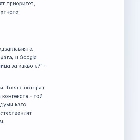
ият приоритет,
артното
одзаглавията.
рата, и Google
ица за какво е?“ -
. Това е остарял
 контекста - той
 думи като
Естественият
м.