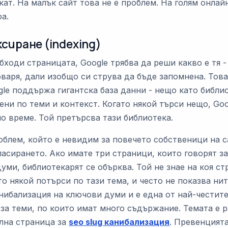
кат. На малък сайт това не е проблем. На голям онлай
а.
ксиране (indexing)
бходи страницата, Google трябва да реши какво е тя - 
варя, дали изобщо си струва да бъде запомнена. Това
gle поддържа гигантска база данни - нещо като библи
ни по теми и контекст. Когато някой търси нещо, Goo
о време. Той претърсва тази библиотека.
облем, който е невидим за повечето собственици на с
ласирането. Ако имате три страници, които говорят з
уми, библиотекарят се обърква. Той не знае на коя с
о някой потърси по тази тема, и често не показва нит
анибализация на ключови думи и е една от най-честит
 за теми, по които имат много съдържание. Темата е 
лна страница за
seo slug канибализация
. Превенцият