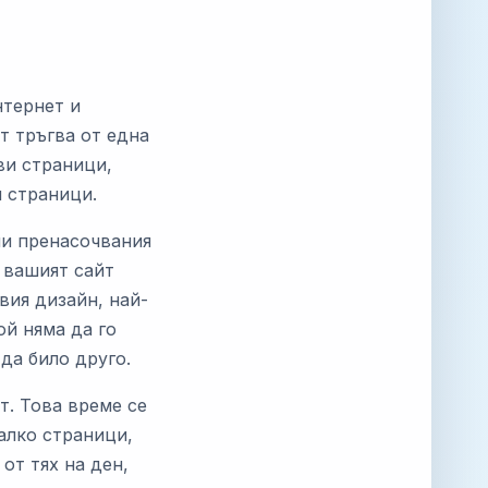
нтернет и
т тръгва от една
ви страници,
и страници.
ни пренасочвания
т вашият сайт
вия дизайн, най-
ой няма да го
да било друго.
т. Това време се
малко страници,
от тях на ден,