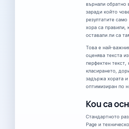
върнали обратно в
заради който чове
резултатите само 
хора са правили, 
оставали ли са та
Това е най-важния
оценява текста из
перфектен текст, 
класирането, дори
задържа хората и 
оптимизиран по н
Кои са ос
Стандартното разд
Page и техническо