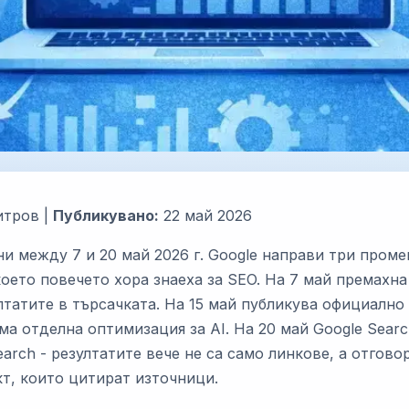
тров |
Публикувано:
22 май 2026
ни между 7 и 20 май 2026 г. Google направи три проме
оето повечето хора знаеха за SEO. На 7 май премахн
лтатите в търсачката. На 15 май публикува официално
яма отделна оптимизация за AI. На 20 май Google Searc
earch - резултатите вече не са само линкове, а отгово
кт, които цитират източници.