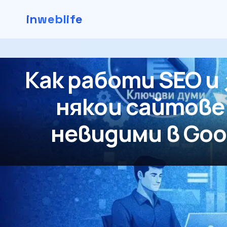
inweblife
Как работи SEO и
някои сайтове
невидими в Goo