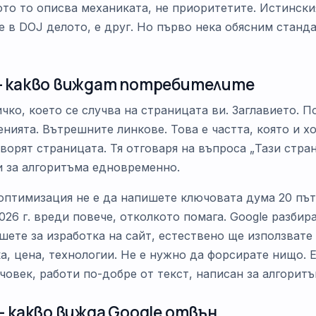
щото то описва механиката, не приоритетите. Истинск
е в DOJ делото, е друг. Но първо нека обясним станд
 - какво виждат потребителите
чко, което се случва на страницата ви. Заглавието. П
нията. Вътрешните линкове. Това е частта, която и хо
ворят страницата. Тя отговаря на въпроса „Тази стран
 и за алгоритъма едновременно.
оптимизация не е да напишете ключовата дума 20 пъти
026 г. вреди повече, отколкото помага. Google разбира
ишете за изработка на сайт, естествено ще използвате
а, цена, технологии. Не е нужно да форсирате нищо. 
 човек, работи по-добре от текст, написан за алгоритъ
 - какво вижда Google отвън