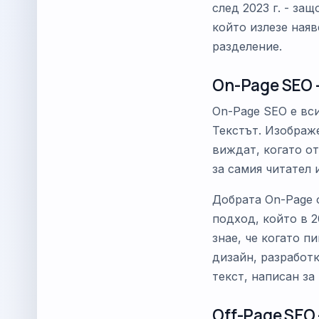
след 2023 г. - за
който излезе наяв
разделение.
On-Page SEO
On-Page SEO е вси
Текстът. Изображе
виждат, когато от
за самия читател
Добрата On-Page 
подход, който в 2
знае, че когато п
дизайн, разработк
текст, написан за
Off-Page SEO