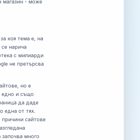
н магазин - може
за коя тема е, на
 се нарича
отека с милиарди
gle не претърсва
айтове, но е
а едно и също
траница да даде
о една от тях.
е причини сайтове
разгледана
а започва много